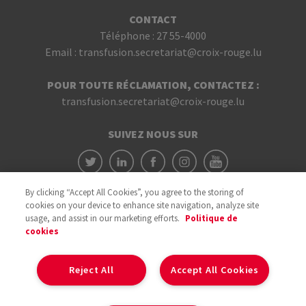
CONTACT
Téléphone :
27 55-4000
Email :
transfusion.secretariat@croix-rouge.lu
POUR TOUTE RÉCLAMATION, CONTACTEZ :
transfusion.secretariat@croix-rouge.lu
SUIVEZ NOUS SUR
By clicking “Accept All Cookies”, you agree to the storing of
cookies on your device to enhance site navigation, analyze site
usage, and assist in our marketing efforts.
Politique de
cookies
Avec le soutien du
Reject All
Accept All Cookies