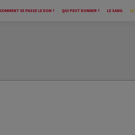
COMMENT SE PASSE LE DON ?
QUI PEUT DONNER ?
LE SANG
LE