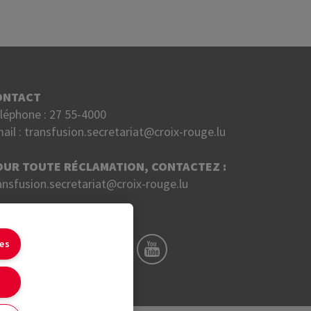
ONTACT
léphone :
27 55-4000
ail :
transfusion.secretariat@croix-rouge.lu
OUR TOUTE RÉCLAMATION, CONTACTEZ :
ansfusion.secretariat@croix-rouge.lu
UIVEZ NOUS SUR
ies