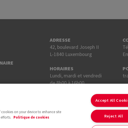
ADRESSE
C
42, boulevard Joseph II
Té
L-1840 Luxembourg
Em
NAIRE
HORAIRES
P
Lundi, mardi et vendredi
tr
de 8h00 à 16h00.
Mercredi et jeudi
S
de 8h00 à 18h00.
Accept All Cook
of cookies on your device to enhance site
Reject All
efforts.
Politique de cookies