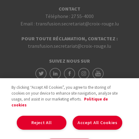
CONTACT
Téléphone :
27 55-4000
Email :
transfusion.secretariat@croix-rouge.lu
POUR TOUTE RÉCLAMATION, CONTACTEZ :
transfusion.secretariat@croix-rouge.lu
SUIVEZ NOUS SUR
By clicking “Accept All Cookies”, you agree to the storing of
cookies on your device to enhance site navigation, analyze site
usage, and assist in our marketing efforts.
Politique de
cookies
Avec le soutien du
Reject All
Accept All Cookies