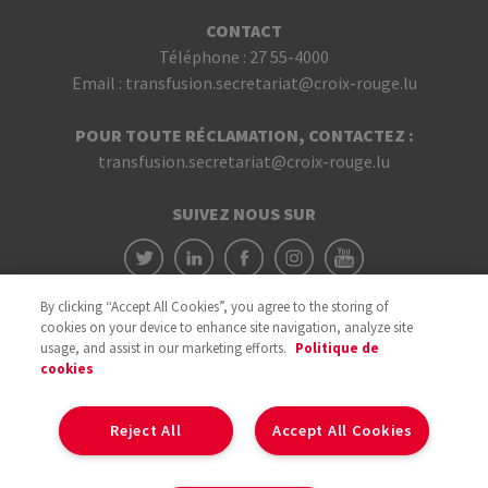
CONTACT
Téléphone :
27 55-4000
Email :
transfusion.secretariat@croix-rouge.lu
POUR TOUTE RÉCLAMATION, CONTACTEZ :
transfusion.secretariat@croix-rouge.lu
SUIVEZ NOUS SUR
By clicking “Accept All Cookies”, you agree to the storing of
cookies on your device to enhance site navigation, analyze site
usage, and assist in our marketing efforts.
Politique de
cookies
Avec le soutien du
Reject All
Accept All Cookies