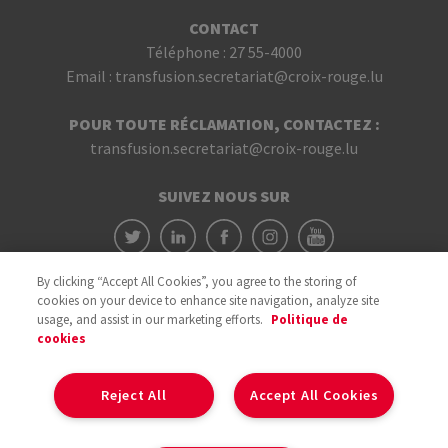
CONTACT
Téléphone :
27 55-4000
Email :
transfusion.secretariat@croix-rouge.lu
POUR TOUTE RÉCLAMATION, CONTACTEZ :
transfusion.secretariat@croix-rouge.lu
SUIVEZ NOUS SUR
By clicking “Accept All Cookies”, you agree to the storing of
cookies on your device to enhance site navigation, analyze site
usage, and assist in our marketing efforts.
Politique de
cookies
Avec le soutien du
Reject All
Accept All Cookies