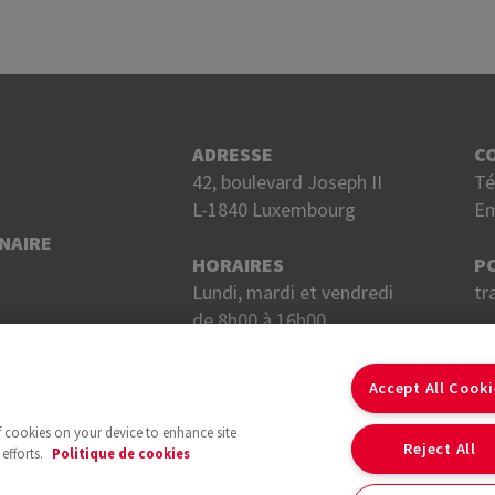
ADRESSE
C
42, boulevard Joseph II
Té
L-1840 Luxembourg
Em
NAIRE
HORAIRES
P
Lundi, mardi et vendredi
tr
de 8h00 à 16h00.
Mercredi et jeudi
S
de 8h00 à 18h00.
Accept All Cook
of cookies on your device to enhance site
Reject All
efforts.
Politique de cookies