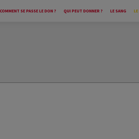
COMMENT SE PASSE LE DON ?
QUI PEUT DONNER ?
LE SANG
LE