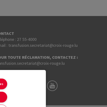
ONTACT
léphone :
27 55-4000
ail :
transfusion.secretariat@croix-rouge.lu
OUR TOUTE RÉCLAMATION, CONTACTEZ :
ansfusion.secretariat@croix-rouge.lu
UIVEZ NOUS SUR
ies