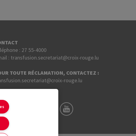
ONTACT
léphone :
27 55-4000
ail :
transfusion.secretariat@croix-rouge.lu
OUR TOUTE RÉCLAMATION, CONTACTEZ :
ansfusion.secretariat@croix-rouge.lu
UIVEZ NOUS SUR
ies