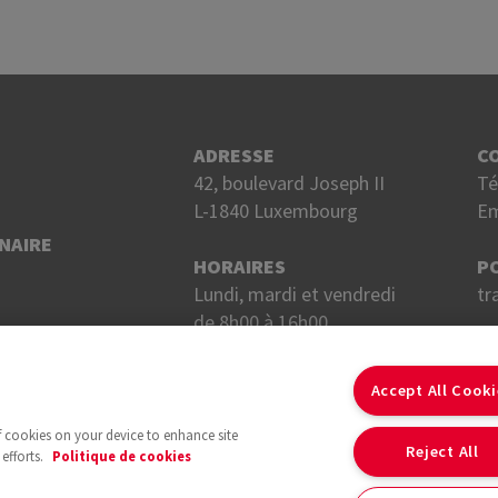
ADRESSE
C
42, boulevard Joseph II
Té
L-1840 Luxembourg
Em
NAIRE
HORAIRES
P
Lundi, mardi et vendredi
tr
de 8h00 à 16h00.
Mercredi et jeudi
S
de 8h00 à 18h00.
Accept All Cook
of cookies on your device to enhance site
Reject All
efforts.
Politique de cookies