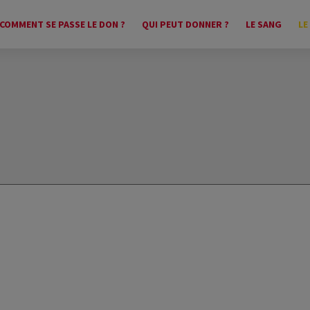
COMMENT SE PASSE LE DON ?
QUI PEUT DONNER ?
LE SANG
LE