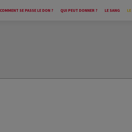
COMMENT SE PASSE LE DON ?
QUI PEUT DONNER ?
LE SANG
LE