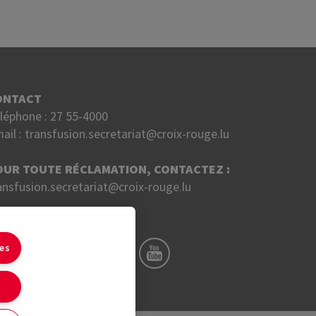
ONTACT
léphone :
27 55-4000
ail :
transfusion.secretariat@croix-rouge.lu
OUR TOUTE RÉCLAMATION, CONTACTEZ :
ansfusion.secretariat@croix-rouge.lu
UIVEZ NOUS SUR
ies