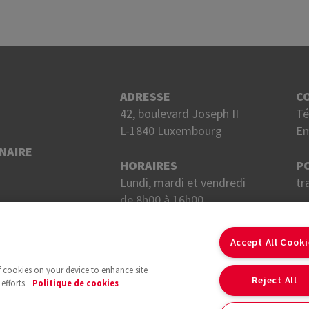
ADRESSE
C
42, boulevard Joseph II
Té
L-1840 Luxembourg
Em
NAIRE
HORAIRES
P
Lundi, mardi et vendredi
tr
de 8h00 à 16h00.
Mercredi et jeudi
S
de 8h00 à 18h00.
Accept All Cook
of cookies on your device to enhance site
Reject All
efforts.
Politique de cookies