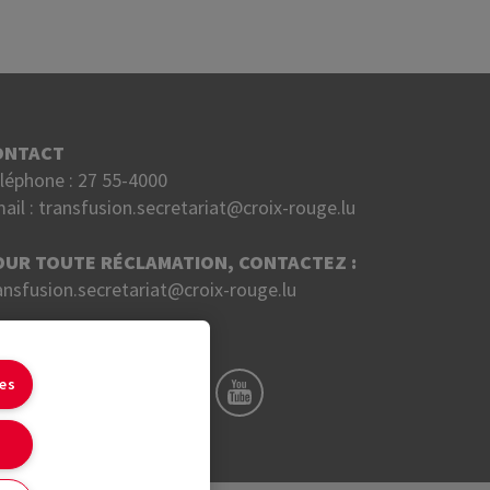
ONTACT
léphone :
27 55-4000
ail :
transfusion.secretariat@croix-rouge.lu
OUR TOUTE RÉCLAMATION, CONTACTEZ :
ansfusion.secretariat@croix-rouge.lu
UIVEZ NOUS SUR
ies