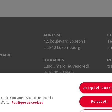
ADRESSE
C
42, boulevard Joseph II
Té
L-1840 Luxembourg
Em
NAIRE
HORAIRES
P
Lundi, mardi et vendredi
tr
de 8h00 à 16h00.
Mercredi et jeudi
S
de 8h00 à 18h00.
Accept All Cook
of cookies on your device to enhance site
Reject All
efforts.
Politique de cookies