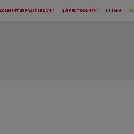
COMMENT SE PASSE LE DON ?
QUI PEUT DONNER ?
LE SANG
LE