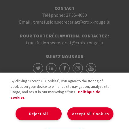
CONTACT
Téléphone :
27 55-4000
Email :
transfusion.secretariat@croix-rouge.lu
POUR TOUTE RÉCLAMATION, CONTACTEZ :
transfusion.secretariat@croix-rouge.lu
SUIVEZ NOUS SUR
By clicking “Accept All Cookies”, you agree to the storing of
cookies on your device to enhance site navigation, analyze site
usage, and assist in our marketing efforts.
Politique de
cookies
Avec le soutien du
Reject All
Accept All Cookies