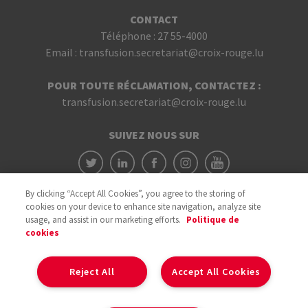
CONTACT
Téléphone :
27 55-4000
Email :
transfusion.secretariat@croix-rouge.lu
POUR TOUTE RÉCLAMATION, CONTACTEZ :
transfusion.secretariat@croix-rouge.lu
SUIVEZ NOUS SUR
By clicking “Accept All Cookies”, you agree to the storing of
cookies on your device to enhance site navigation, analyze site
usage, and assist in our marketing efforts.
Politique de
cookies
Avec le soutien du
Reject All
Accept All Cookies