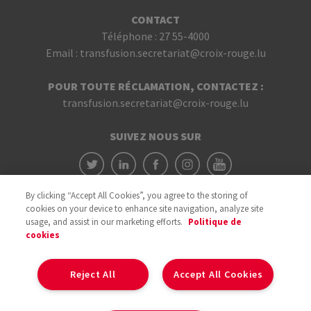
CONTACT
Téléphone :
27 55-4000
Email :
transfusion.secretariat@croix-rouge.lu
POUR TOUTE RÉCLAMATION, CONTACTEZ :
transfusion.secretariat@croix-rouge.lu
SUIVEZ NOUS SUR
By clicking “Accept All Cookies”, you agree to the storing of
cookies on your device to enhance site navigation, analyze site
usage, and assist in our marketing efforts.
Politique de
cookies
Avec le soutien du
Reject All
Accept All Cookies