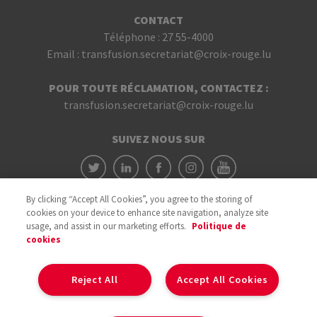
CONTACT
Téléphone :
27 55-4000
Email :
transfusion.secretariat@croix-rouge.lu
POUR TOUTE RÉCLAMATION, CONTACTEZ :
transfusion.secretariat@croix-rouge.lu
SUIVEZ NOUS SUR
By clicking “Accept All Cookies”, you agree to the storing of
cookies on your device to enhance site navigation, analyze site
usage, and assist in our marketing efforts.
Politique de
cookies
Avec le soutien du
Reject All
Accept All Cookies