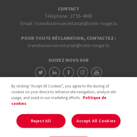
CONTACT
Téléphone :
27 55-4000
Email :
transfusion.secretariat@croix-rouge.lu
POUR TOUTE RÉCLAMATION, CONTACTEZ :
transfusion.secretariat@croix-rouge.lu
SUIVEZ NOUS SUR
By clicking “Accept All Cookies”, you agree to the storing of
cookies on your device to enhance site navigation, analyze site
usage, and assist in our marketing efforts.
Politique de
cookies
Avec le soutien du
Reject All
Accept All Cookies