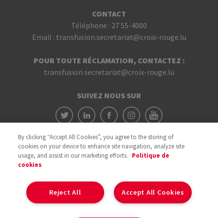
CONTACT
Téléphone :
27 55-4000
Email :
transfusion.secretariat@croix-rouge.lu
POUR TOUTE RÉCLAMATION, CONTACTEZ :
transfusion.secretariat@croix-rouge.lu
SUIVEZ NOUS SUR
By clicking “Accept All Cookies”, you agree to the storing of
cookies on your device to enhance site navigation, analyze site
usage, and assist in our marketing efforts.
Politique de
cookies
Avec le soutien du
Reject All
Accept All Cookies