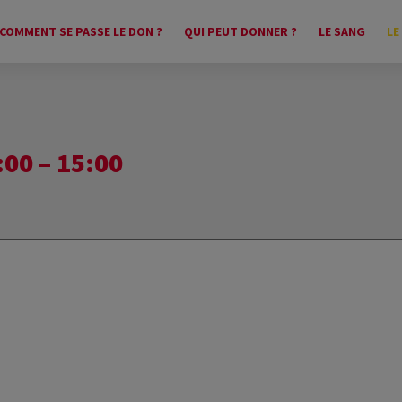
COMMENT SE PASSE LE DON ?
QUI PEUT DONNER ?
LE SANG
LE
00 – 15:00