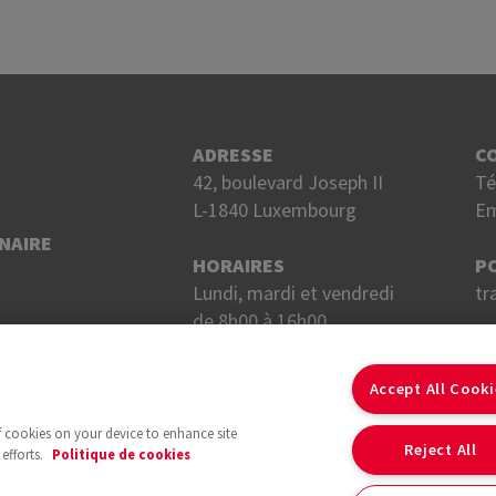
ADRESSE
C
42, boulevard Joseph II
Té
L-1840 Luxembourg
Em
NAIRE
HORAIRES
P
Lundi, mardi et vendredi
tr
de 8h00 à 16h00.
Mercredi et jeudi
S
de 8h00 à 18h00.
Accept All Cook
of cookies on your device to enhance site
Reject All
efforts.
Politique de cookies