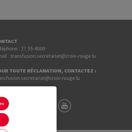
ONTACT
léphone :
27 55-4000
ail :
transfusion.secretariat@croix-rouge.lu
OUR TOUTE RÉCLAMATION, CONTACTEZ :
ansfusion.secretariat@croix-rouge.lu
UIVEZ NOUS SUR
ies