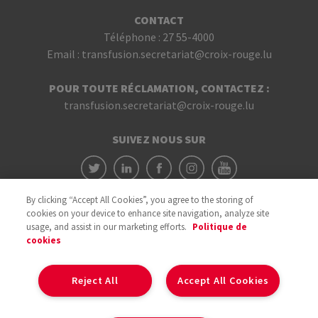
CONTACT
Téléphone :
27 55-4000
Email :
transfusion.secretariat@croix-rouge.lu
POUR TOUTE RÉCLAMATION, CONTACTEZ :
transfusion.secretariat@croix-rouge.lu
SUIVEZ NOUS SUR
By clicking “Accept All Cookies”, you agree to the storing of
cookies on your device to enhance site navigation, analyze site
usage, and assist in our marketing efforts.
Politique de
cookies
Avec le soutien du
Reject All
Accept All Cookies