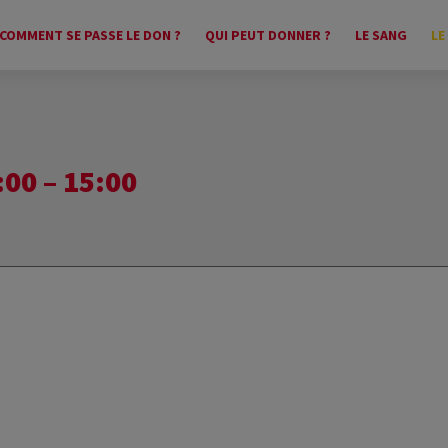
COMMENT SE PASSE LE DON ?
QUI PEUT DONNER ?
LE SANG
LE
00 – 15:00