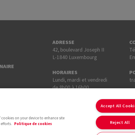
ADRESSE
C
42, boulevard Joseph II
Té
L-1840 Luxembourg
Em
NAIRE
HORAIRES
P
Lundi, mardi et vendredi
tr
de 8h00 à 16h00.
Mercredi et jeudi
S
de 8h00 à 18h00.
Accept All Cook
of cookies on your device to enhance site
Reject All
efforts.
Politique de cookies