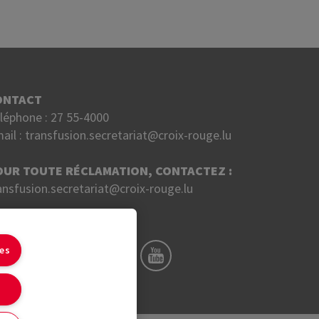
ONTACT
léphone :
27 55-4000
ail :
transfusion.secretariat@croix-rouge.lu
OUR TOUTE RÉCLAMATION, CONTACTEZ :
ansfusion.secretariat@croix-rouge.lu
UIVEZ NOUS SUR
ies