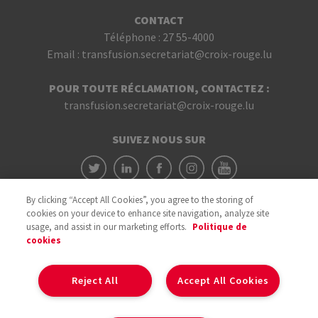
CONTACT
Téléphone :
27 55-4000
Email :
transfusion.secretariat@croix-rouge.lu
POUR TOUTE RÉCLAMATION, CONTACTEZ :
transfusion.secretariat@croix-rouge.lu
SUIVEZ NOUS SUR
By clicking “Accept All Cookies”, you agree to the storing of
cookies on your device to enhance site navigation, analyze site
usage, and assist in our marketing efforts.
Politique de
cookies
Avec le soutien du
Reject All
Accept All Cookies