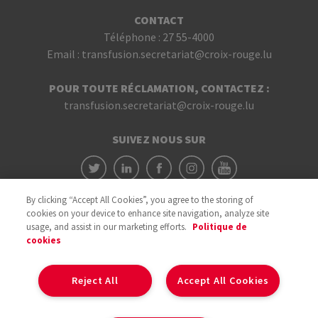
CONTACT
Téléphone :
27 55-4000
Email :
transfusion.secretariat@croix-rouge.lu
POUR TOUTE RÉCLAMATION, CONTACTEZ :
transfusion.secretariat@croix-rouge.lu
SUIVEZ NOUS SUR
By clicking “Accept All Cookies”, you agree to the storing of
cookies on your device to enhance site navigation, analyze site
usage, and assist in our marketing efforts.
Politique de
cookies
Avec le soutien du
Reject All
Accept All Cookies