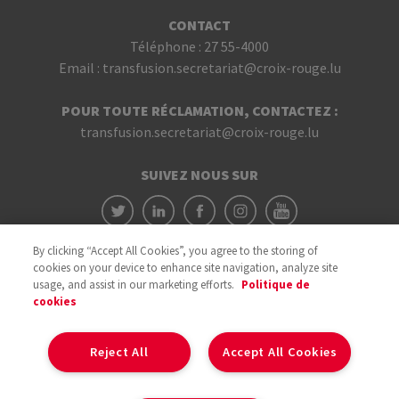
CONTACT
Téléphone :
27 55-4000
Email :
transfusion.secretariat@croix-rouge.lu
POUR TOUTE RÉCLAMATION, CONTACTEZ :
transfusion.secretariat@croix-rouge.lu
SUIVEZ NOUS SUR
By clicking “Accept All Cookies”, you agree to the storing of
cookies on your device to enhance site navigation, analyze site
usage, and assist in our marketing efforts.
Politique de
cookies
Avec le soutien du
Reject All
Accept All Cookies