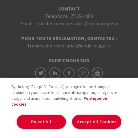
CONTACT
Téléphone :
27 55-4000
Email :
transfusion.secretariat@croix-rouge.lu
POUR TOUTE RÉCLAMATION, CONTACTEZ :
transfusion.secretariat@croix-rouge.lu
SUIVEZ NOUS SUR
By clicking “Accept All Cookies”, you agree to the storing of
cookies on your device to enhance site navigation, analyze site
usage, and assist in our marketing efforts.
Politique de
cookies
Avec le soutien du
Reject All
Accept All Cookies