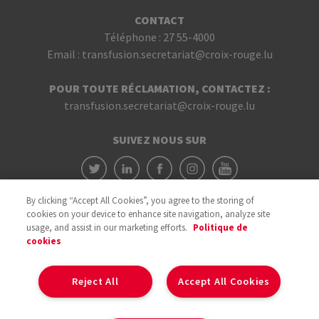
CONTACT
Téléphone :
27 55-4000
Email :
transfusion.secretariat@croix-rouge.lu
POUR TOUTE RÉCLAMATION, CONTACTEZ :
transfusion.secretariat@croix-rouge.lu
SUIVEZ NOUS SUR
By clicking “Accept All Cookies”, you agree to the storing of
cookies on your device to enhance site navigation, analyze site
usage, and assist in our marketing efforts.
Politique de
cookies
Avec le soutien du
Reject All
Accept All Cookies