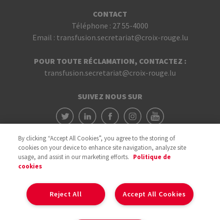
CONTACT
Téléphone :
27 55-4000
Email :
transfusion.secretariat@croix-rouge.lu
POUR TOUTE RÉCLAMATION, CONTACTEZ :
transfusion.secretariat@croix-rouge.lu
SUIVEZ NOUS SUR
By clicking “Accept All Cookies”, you agree to the storing of
cookies on your device to enhance site navigation, analyze site
usage, and assist in our marketing efforts.
Politique de
cookies
Avec le soutien du
Reject All
Accept All Cookies