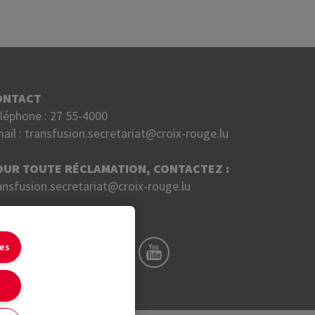
ONTACT
léphone :
27 55-4000
ail :
transfusion.secretariat@croix-rouge.lu
OUR TOUTE RÉCLAMATION, CONTACTEZ :
ansfusion.secretariat@croix-rouge.lu
UIVEZ NOUS SUR
ies