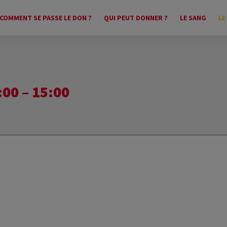
COMMENT SE PASSE LE DON ?
QUI PEUT DONNER ?
LE SANG
LE
00 – 15:00