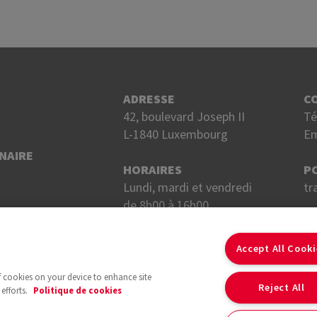
ADRESSE
C
42, boulevard Joseph II
Té
L-1840 Luxembourg
Em
NAIRE
HORAIRES
P
Lundi, mardi et vendredi
tr
de 8h00 à 16h00.
Mercredi et jeudi
S
de 8h00 à 18h00.
Accept All Cook
of cookies on your device to enhance site
Reject All
efforts.
Politique de cookies