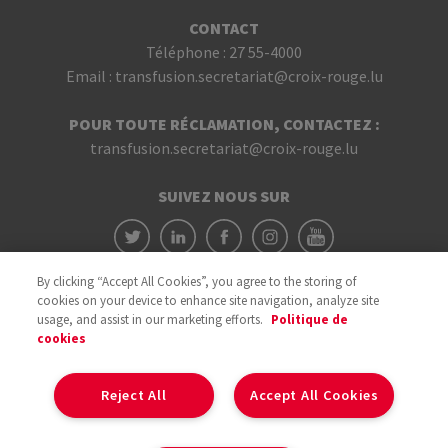
CONTACT
Téléphone :
27 55-4000
Email :
transfusion.secretariat@croix-rouge.lu
POUR TOUTE RÉCLAMATION, CONTACTEZ :
transfusion.secretariat@croix-rouge.lu
SUIVEZ NOUS SUR
By clicking “Accept All Cookies”, you agree to the storing of
cookies on your device to enhance site navigation, analyze site
usage, and assist in our marketing efforts.
Politique de
cookies
Avec le soutien du
Reject All
Accept All Cookies