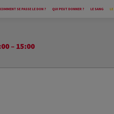
COMMENT SE PASSE LE DON ?
QUI PEUT DONNER ?
LE SANG
LE
00 – 15:00