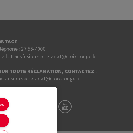
ONTACT
léphone :
27 55-4000
ail :
transfusion.secretariat@croix-rouge.lu
OUR TOUTE RÉCLAMATION, CONTACTEZ :
ansfusion.secretariat@croix-rouge.lu
UIVEZ NOUS SUR
ies