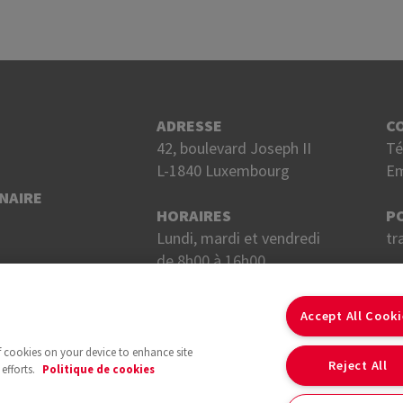
ADRESSE
C
42, boulevard Joseph II
Té
L-1840 Luxembourg
Em
NAIRE
HORAIRES
P
Lundi, mardi et vendredi
tr
de 8h00 à 16h00.
Mercredi et jeudi
S
de 8h00 à 18h00.
Accept All Cook
of cookies on your device to enhance site
Reject All
efforts.
Politique de cookies