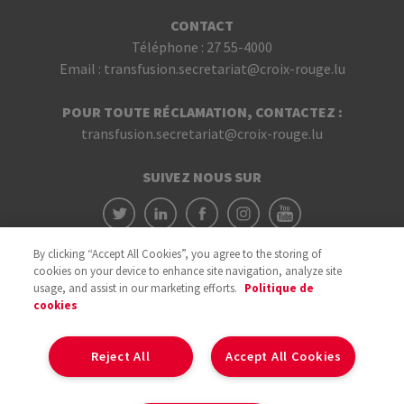
CONTACT
Téléphone :
27 55-4000
Email :
transfusion.secretariat@croix-rouge.lu
POUR TOUTE RÉCLAMATION, CONTACTEZ :
transfusion.secretariat@croix-rouge.lu
SUIVEZ NOUS SUR
By clicking “Accept All Cookies”, you agree to the storing of
cookies on your device to enhance site navigation, analyze site
usage, and assist in our marketing efforts.
Politique de
cookies
Avec le soutien du
Reject All
Accept All Cookies