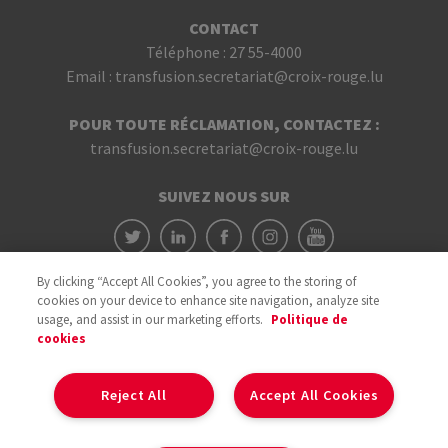
CONTACT
Téléphone :
27 55-4000
Email :
transfusion.secretariat@croix-rouge.lu
POUR TOUTE RÉCLAMATION, CONTACTEZ :
transfusion.secretariat@croix-rouge.lu
SUIVEZ NOUS SUR
By clicking “Accept All Cookies”, you agree to the storing of
cookies on your device to enhance site navigation, analyze site
usage, and assist in our marketing efforts.
Politique de
cookies
Avec le soutien du
Reject All
Accept All Cookies