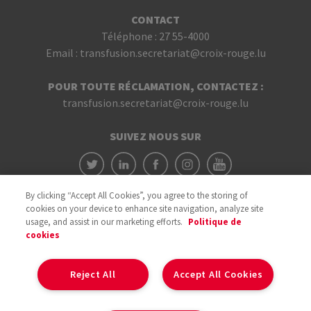
CONTACT
Téléphone :
27 55-4000
Email :
transfusion.secretariat@croix-rouge.lu
POUR TOUTE RÉCLAMATION, CONTACTEZ :
transfusion.secretariat@croix-rouge.lu
SUIVEZ NOUS SUR
By clicking “Accept All Cookies”, you agree to the storing of
cookies on your device to enhance site navigation, analyze site
usage, and assist in our marketing efforts.
Politique de
cookies
Avec le soutien du
Reject All
Accept All Cookies