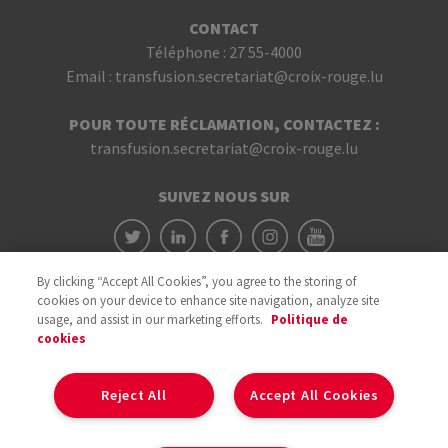
CONTACT
Téléphone :
27 55-4000
Email :
transfusion.secretariat@croix-rouge.lu
POUR TOUTE RÉCLAMATION, CONTACTEZ :
transfusion.secretariat@croix-rouge.lu
SUIVEZ NOUS SUR
By clicking “Accept All Cookies”, you agree to the storing of
cookies on your device to enhance site navigation, analyze site
usage, and assist in our marketing efforts.
Politique de
cookies
Avec le soutien du
Reject All
Accept All Cookies