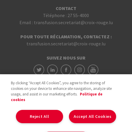
CONTACT
Téléphone :
27 55-4000
Email :
transfusion.secretariat@croix-rouge.lu
POUR TOUTE RÉCLAMATION, CONTACTEZ :
transfusion.secretariat@croix-rouge.lu
SUIVEZ NOUS SUR
By clicking “Accept All Cookies”, you agree to the storing of
cookies on your device to enhance site navigation, analyze site
usage, and assist in our marketing efforts.
Politique de
cookies
Avec le soutien du
Reject All
Accept All Cookies