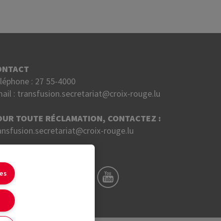
ONTACT
léphone :
27 55-4000
ail :
transfusion.secretariat@croix-rouge.lu
OUR TOUTE RÉCLAMATION, CONTACTEZ :
ansfusion.secretariat@croix-rouge.lu
UIVEZ NOUS SUR
ies