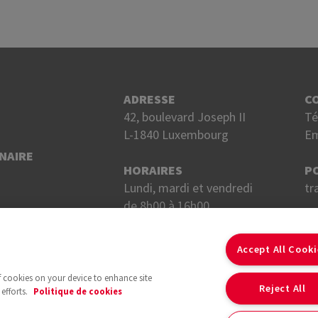
ADRESSE
C
42, boulevard Joseph II
Té
L-1840 Luxembourg
Em
NAIRE
HORAIRES
P
Lundi, mardi et vendredi
tr
de 8h00 à 16h00.
Mercredi et jeudi
S
de 8h00 à 18h00.
Accept All Cook
of cookies on your device to enhance site
Reject All
efforts.
Politique de cookies