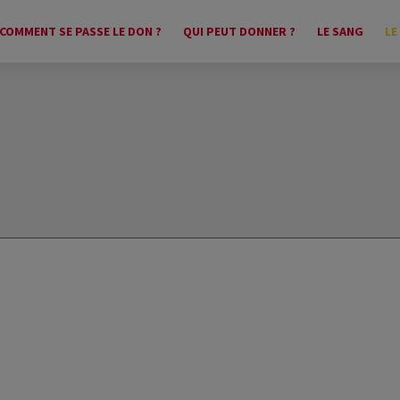
COMMENT SE PASSE LE DON ?
QUI PEUT DONNER ?
LE SANG
LE