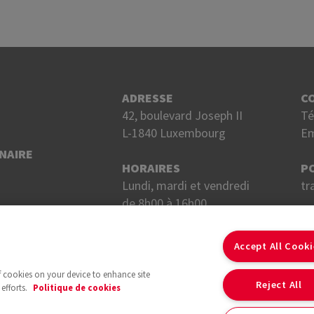
ADRESSE
C
42, boulevard Joseph II
Té
L-1840 Luxembourg
Em
NAIRE
HORAIRES
P
Lundi, mardi et vendredi
tr
de 8h00 à 16h00.
Mercredi et jeudi
S
de 8h00 à 18h00.
Accept All Cook
of cookies on your device to enhance site
Reject All
efforts.
Politique de cookies