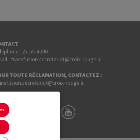
ONTACT
léphone :
27 55-4000
ail :
transfusion.secretariat@croix-rouge.lu
OUR TOUTE RÉCLAMATION, CONTACTEZ :
ansfusion.secretariat@croix-rouge.lu
UIVEZ NOUS SUR
ies