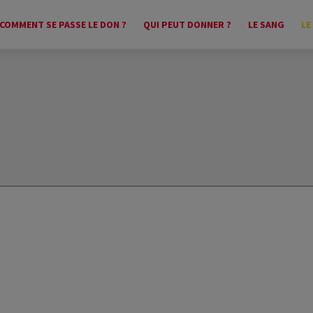
COMMENT SE PASSE LE DON ?
QUI PEUT DONNER ?
LE SANG
LE