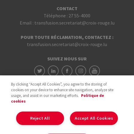
CONTACT
Téléphone :
27 55-4000
Email :
transfusion.secretariat@croix-rouge.lu
POUR TOUTE RÉCLAMATION, CONTACTEZ :
transfusion.secretariat@croix-rouge.lu
SUIVEZ NOUS SUR
By clicking “Accept All Cookies”, you agree to the storing of
cookies on your device to enhance site navigation, analyze site
usage, and assist in our marketing efforts.
Politique de
cookies
Avec le soutien du
Reject All
Accept All Cookies