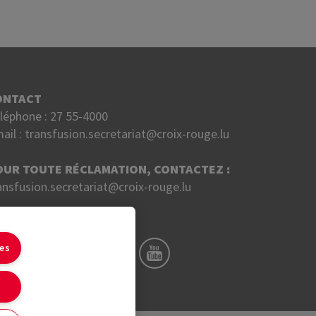
ONTACT
léphone :
27 55-4000
ail :
transfusion.secretariat@croix-rouge.lu
OUR TOUTE RÉCLAMATION, CONTACTEZ :
ansfusion.secretariat@croix-rouge.lu
UIVEZ NOUS SUR
ies