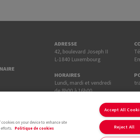
ADRESSE
C
42, boulevard Joseph II
Té
L-1840 Luxembourg
Em
NAIRE
HORAIRES
P
Lundi, mardi et vendredi
tr
de 8h00 à 16h00.
Mercredi et jeudi
S
de 8h00 à 18h00.
Accept All Cook
of cookies on your device to enhance site
Reject All
efforts.
Politique de cookies