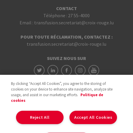
CONTACT
Téléphone :
27 55-4000
Email :
transfusion.secretariat@croix-rouge.lu
POUR TOUTE RÉCLAMATION, CONTACTEZ :
transfusion.secretariat@croix-rouge.lu
SUIVEZ NOUS SUR
By clicking “Accept All Cookies”, you agree to the storing of
cookies on your device to enhance site navigation, analyze site
usage, and assist in our marketing efforts.
Politique de
cookies
Avec le soutien du
Reject All
Accept All Cookies