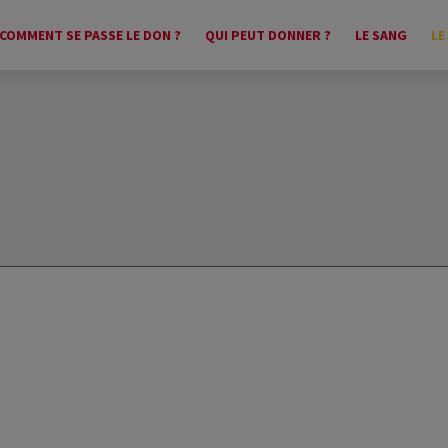
COMMENT SE PASSE LE DON ?
QUI PEUT DONNER ?
LE SANG
LE