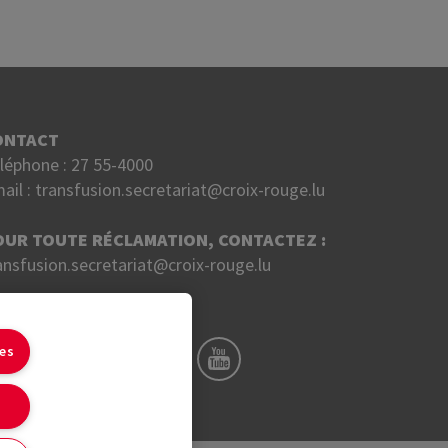
ONTACT
léphone :
27 55-4000
ail :
transfusion.secretariat@croix-rouge.lu
OUR TOUTE RÉCLAMATION, CONTACTEZ :
ansfusion.secretariat@croix-rouge.lu
UIVEZ NOUS SUR
ies