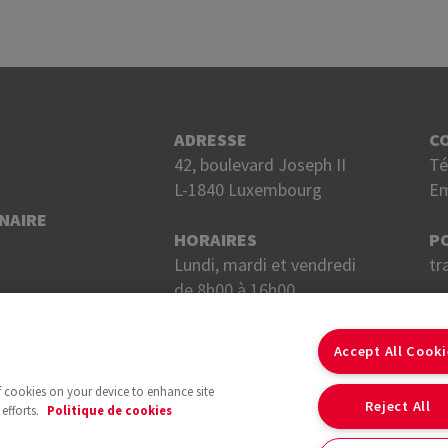
ADRESSE
C
42, boulevard Joseph II
Té
L-1840 Luxembourg
Em
NAIRE
HORAIRES
P
Lundi, mardi et vendredi
tr
de 8h00 à 16h00.
Mercredi et jeudi
S
de 8h00 à 18h00.
Accept All Cook
of cookies on your device to enhance site
Reject All
efforts.
Politique de cookies