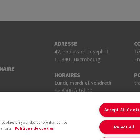
ADRESSE
C
42, boulevard Joseph II
Té
L-1840 Luxembourg
Em
NAIRE
HORAIRES
P
Lundi, mardi et vendredi
tr
de 8h00 à 16h00.
Mercredi et jeudi
S
de 8h00 à 18h00.
Accept All Cook
of cookies on your device to enhance site
Reject All
efforts.
Politique de cookies