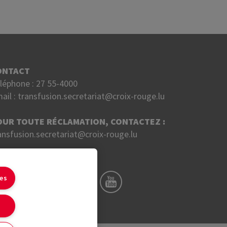
ONTACT
léphone :
27 55-4000
ail :
transfusion.secretariat@croix-rouge.lu
OUR TOUTE RÉCLAMATION, CONTACTEZ :
ansfusion.secretariat@croix-rouge.lu
UIVEZ NOUS SUR
ies