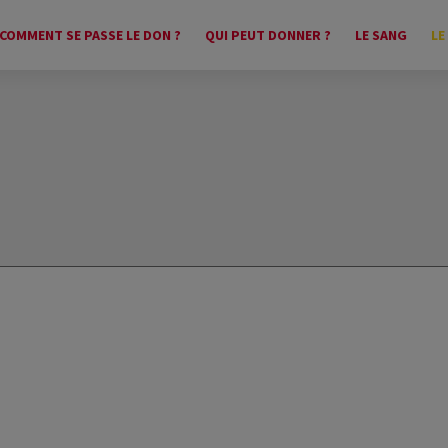
COMMENT SE PASSE LE DON ?
QUI PEUT DONNER ?
LE SANG
LE