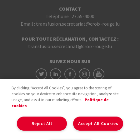
CONTACT
Téléphone :
27 55-4000
Email :
transfusion.secretariat@croix-rouge.lu
POUR TOUTE RÉCLAMATION, CONTACTEZ :
transfusion.secretariat@croix-rouge.lu
SUIVEZ NOUS SUR
By clicking “Accept All Cookies”, you agree to the storing of
cookies on your device to enhance site navigation, analyze site
usage, and assist in our marketing efforts.
Politique de
cookies
Avec le soutien du
Reject All
Accept All Cookies