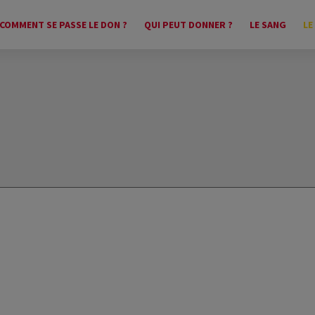
COMMENT SE PASSE LE DON ?
QUI PEUT DONNER ?
LE SANG
LE