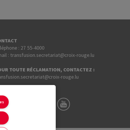
ONTACT
léphone :
27 55-4000
ail :
transfusion.secretariat@croix-rouge.lu
OUR TOUTE RÉCLAMATION, CONTACTEZ :
ansfusion.secretariat@croix-rouge.lu
UIVEZ NOUS SUR
ies