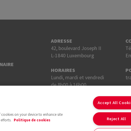
ADRESSE
C
42, boulevard Joseph II
Té
L-1840 Luxembourg
Em
NAIRE
HORAIRES
P
Lundi, mardi et vendredi
tr
de 8h00 à 16h00.
Mercredi et jeudi
S
de 8h00 à 18h00.
Accept All Cook
of cookies on your device to enhance site
Reject All
efforts.
Politique de cookies