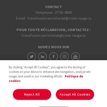
CONTACT
Téléphone :
27 55-4000
Email :
transfusion.secretariat@croix-rouge.lu
POUR TOUTE RÉCLAMATION, CONTACTEZ :
transfusion.secretariat@croix-rouge.lu
SUIVEZ NOUS SUR
By clicking “Accept All Cookies”, you agree to the storing of
cookies on your device to enhance site navigation, analyze site
usage, and assist in our marketing efforts.
Politique de
cookies
Avec le soutien du
Reject All
Accept All Cookies