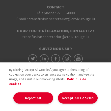
CONTACT
Téléphone :
27 55-4000
Email :
transfusion.secretariat@croix-rouge.lu
POUR TOUTE RÉCLAMATION, CONTACTEZ :
transfusion.secretariat@croix-rouge.lu
SUIVEZ NOUS SUR
By clicking “Accept All Cookies”, you agree to the storing of
cookies on your device to enhance site navigation, analyze site
usage, and assist in our marketing efforts.
Politique de
cookies
Avec le soutien du
Reject All
Accept All Cookies