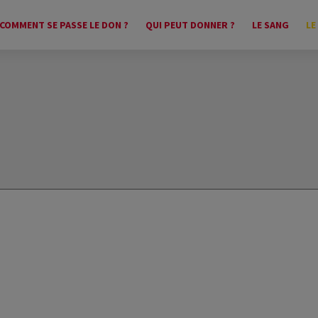
COMMENT SE PASSE LE DON ?
QUI PEUT DONNER ?
LE SANG
LE