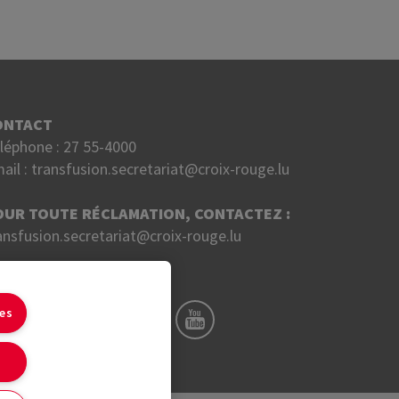
ONTACT
léphone :
27 55-4000
ail :
transfusion.secretariat@croix-rouge.lu
OUR TOUTE RÉCLAMATION, CONTACTEZ :
ansfusion.secretariat@croix-rouge.lu
UIVEZ NOUS SUR
ies