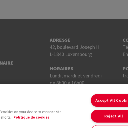
ADRESSE
C
42, boulevard Joseph II
Té
L-1840 Luxembourg
Em
NAIRE
HORAIRES
P
Lundi, mardi et vendredi
tr
de 8h00 à 16h00.
Mercredi et jeudi
S
de 8h00 à 18h00.
Accept All Cook
of cookies on your device to enhance site
Reject All
efforts.
Politique de cookies