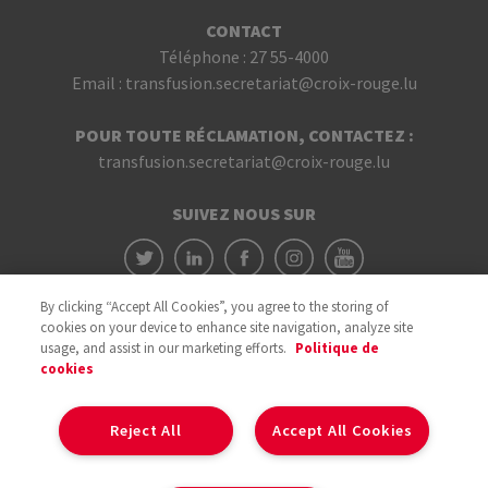
CONTACT
Téléphone :
27 55-4000
Email :
transfusion.secretariat@croix-rouge.lu
POUR TOUTE RÉCLAMATION, CONTACTEZ :
transfusion.secretariat@croix-rouge.lu
SUIVEZ NOUS SUR
By clicking “Accept All Cookies”, you agree to the storing of
cookies on your device to enhance site navigation, analyze site
usage, and assist in our marketing efforts.
Politique de
cookies
Avec le soutien du
Reject All
Accept All Cookies