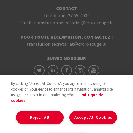
CONTACT
Téléphone :
27 55-4000
Email :
transfusion.secretariat@croix-rouge.lu
POUR TOUTE RÉCLAMATION, CONTACTEZ :
transfusion.secretariat@croix-rouge.lu
SUIVEZ NOUS SUR
By clicking “Accept All Cookies”, you agree to the storing of
cookies on your device to enhance site navigation, analyze site
usage, and assist in our marketing efforts.
Politique de
cookies
Avec le soutien du
Reject All
Accept All Cookies