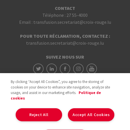
CONTACT
Téléphone :
27 55-4000
Email :
transfusion.secretariat@croix-rouge.lu
POUR TOUTE RÉCLAMATION, CONTACTEZ :
transfusion.secretariat@croix-rouge.lu
SUIVEZ NOUS SUR
By clicking “Accept All Cookies”, you agree to the storing of
cookies on your device to enhance site navigation, analyze site
usage, and assist in our marketing efforts.
Politique de
cookies
Avec le soutien du
Reject All
Accept All Cookies