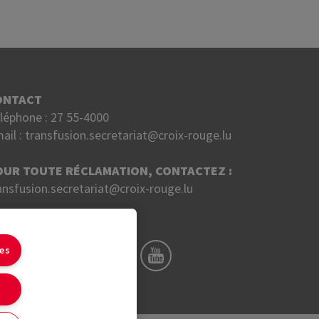
ONTACT
léphone :
27 55-4000
ail :
transfusion.secretariat@croix-rouge.lu
OUR TOUTE RÉCLAMATION, CONTACTEZ :
ansfusion.secretariat@croix-rouge.lu
UIVEZ NOUS SUR
ies