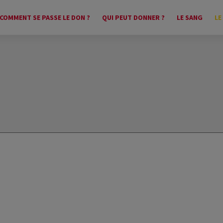
COMMENT SE PASSE LE DON ?
QUI PEUT DONNER ?
LE SANG
LE