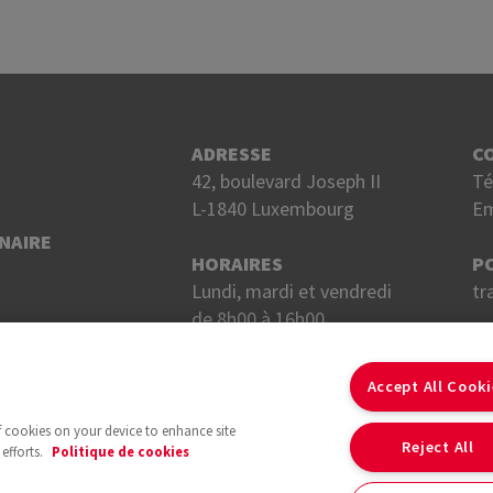
ADRESSE
C
42, boulevard Joseph II
Té
L-1840 Luxembourg
Em
NAIRE
HORAIRES
P
Lundi, mardi et vendredi
tr
de 8h00 à 16h00.
Mercredi et jeudi
S
de 8h00 à 18h00.
Accept All Cook
of cookies on your device to enhance site
Reject All
efforts.
Politique de cookies