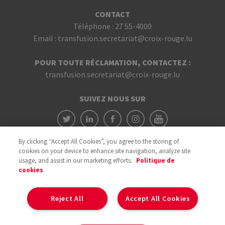
CONTACT
Téléphone :
27 55-4000
Email :
transfusion.secretariat@croix-rouge.lu
POUR TOUTE RÉCLAMATION, CONTACTEZ :
transfusion.secretariat@croix-rouge.lu
SUIVEZ NOUS SUR
By clicking “Accept All Cookies”, you agree to the storing of
cookies on your device to enhance site navigation, analyze site
usage, and assist in our marketing efforts.
Politique de
cookies
Avec le soutien du
Reject All
Accept All Cookies