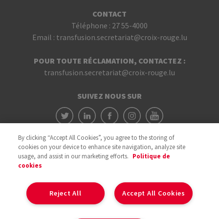
CONTACT
Téléphone :
27 55-4000
Email :
transfusion.secretariat@croix-rouge.lu
POUR TOUTE RÉCLAMATION, CONTACTEZ :
transfusion.secretariat@croix-rouge.lu
SUIVEZ NOUS SUR
By clicking “Accept All Cookies”, you agree to the storing of
cookies on your device to enhance site navigation, analyze site
usage, and assist in our marketing efforts.
Politique de
cookies
Avec le soutien du
Reject All
Accept All Cookies